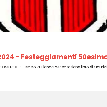
24 - Festeggiamenti 50esimo 
entro la FilandaPresentazione libro di Maurizio e conferenza Prof. Marino Viganò