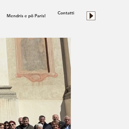
Contatti
Mendrís e pö París!