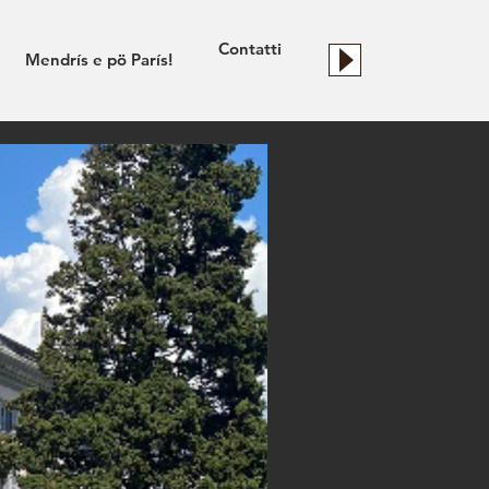
Contatti
Mendrís e pö París!